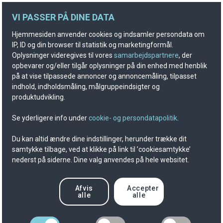
VI PASSER PÅ DINE DATA
Hjemmesiden anvender cookies og indsamler persondata om
IP, ID og din browser til statistik og marketingformål.
Oplysninger videregives til vores
samarbejdspartnere
, der
opbevarer og/eller tilgår oplysninger på din enhed med henblik
på at vise tilpassede annoncer og annoncemåling, tilpasset
indhold, indholdsmåling, målgruppeindsigter og
produktudvikling.
Se yderligere info under
cookie- og persondatapolitik
.
Du kan altid ændre dine indstillinger, herunder trække dit
samtykke tilbage, ved at klikke på link til ’cookiesamtykke’
nederst på siderne. Dine valg anvendes på hele websitet.
Afvis
Accepter
alle
alle