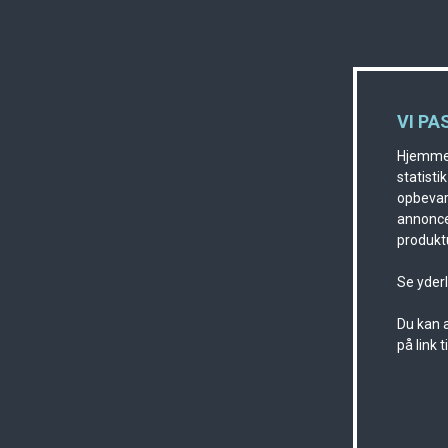
VI PA
Hjemmes
statisti
opbevare
annonce
produktu
Se yder
Du kan a
på link 