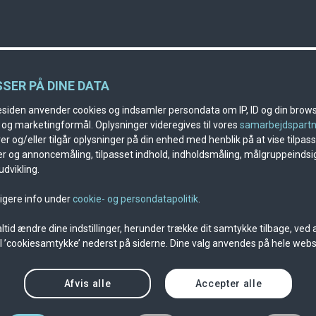
SSER PÅ DINE DATA
iden anvender cookies og indsamler persondata om IP, ID og din browse
k og marketingformål. Oplysninger videregives til vores
samarbejdspart
r og/eller tilgår oplysninger på din enhed med henblik på at vise tilpas
r og annoncemåling, tilpasset indhold, indholdsmåling, målgruppeindsi
dvikling.
ligere info under
cookie- og persondatapolitik
.
ltid ændre dine indstillinger, herunder trække dit samtykke tilbage, ved a
til ’cookiesamtykke’ nederst på siderne. Dine valg anvendes på hele webs
Afvis alle
Accepter alle