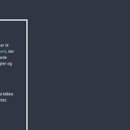
r til
nere
, der
sede
gter og
t klikke
itet.