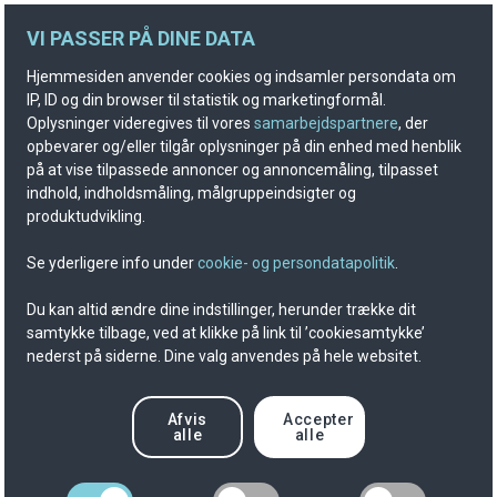
VI PASSER PÅ DINE DATA
Hjemmesiden anvender cookies og indsamler persondata om
IP, ID og din browser til statistik og marketingformål.
Oplysninger videregives til vores
samarbejdspartnere
, der
opbevarer og/eller tilgår oplysninger på din enhed med henblik
på at vise tilpassede annoncer og annoncemåling, tilpasset
indhold, indholdsmåling, målgruppeindsigter og
produktudvikling.
Se yderligere info under
cookie- og persondatapolitik
.
Du kan altid ændre dine indstillinger, herunder trække dit
samtykke tilbage, ved at klikke på link til ’cookiesamtykke’
nederst på siderne. Dine valg anvendes på hele websitet.
Afvis
Accepter
alle
alle