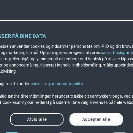
SSER PÅ DINE DATA
iden anvender cookies og indsamler persondata om IP, ID og din browse
k og marketingformål. Oplysninger videregives til vores
samarbejdspart
r og/eller tilgår oplysninger på din enhed med henblik på at vise tilpas
r og annoncemåling, tilpasset indhold, indholdsmåling, målgruppeindsi
dvikling.
ligere info under
cookie- og persondatapolitik
.
ltid ændre dine indstillinger, herunder trække dit samtykke tilbage, ved a
til ’cookiesamtykke’ nederst på siderne. Dine valg anvendes på hele webs
Afvis alle
Accepter alle