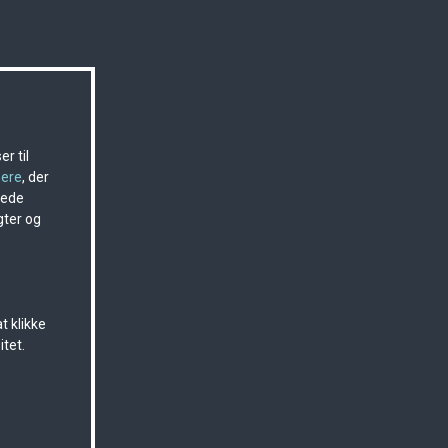
r til
nere
, der
sede
gter og
t klikke
itet.