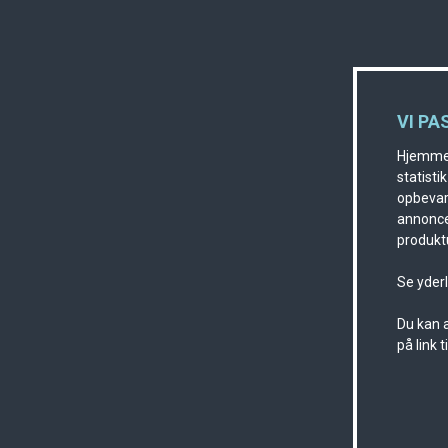
VI PA
Hjemmes
statisti
opbevare
annonce
produktu
Se yder
Du kan a
på link 