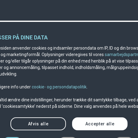
SSER PÅ DINE DATA
iden anvender cookies og indsamler persondata om IP, ID og din browse
k og marketingformål. Oplysninger videregives til vores
samarbejdspart
r og/eller tilgår oplysninger på din enhed med henblik på at vise tilpas
r og annoncemåling, tilpasset indhold, indholdsmåling, målgruppeindsi
dvikling.
ligere info under
cookie- og persondatapolitik
.
ltid ændre dine indstillinger, herunder trække dit samtykke tilbage, ved a
til ’cookiesamtykke’ nederst på siderne. Dine valg anvendes på hele webs
Afvis alle
Accepter alle