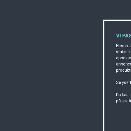
VI PA
Hjemmes
statisti
opbevare
annonce
produktu
Se yder
Du kan a
på link 