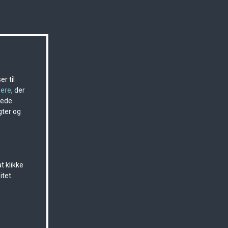
r til
nere
, der
sede
gter og
t klikke
itet.