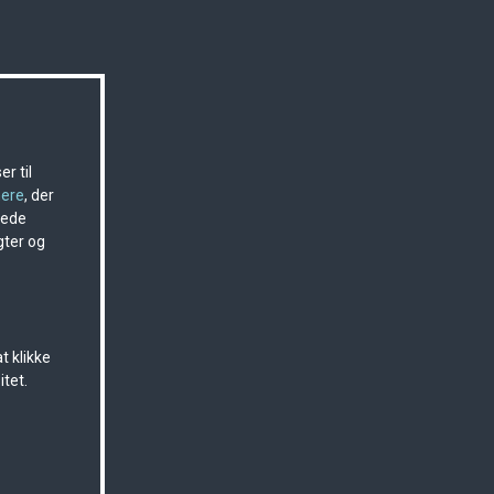
r til
nere
, der
sede
gter og
t klikke
itet.