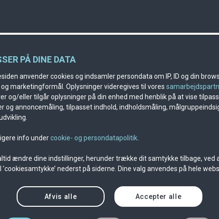
SSER PÅ DINE DATA
iden anvender cookies og indsamler persondata om IP, ID og din browse
k og marketingformål. Oplysninger videregives til vores
samarbejdspart
r og/eller tilgår oplysninger på din enhed med henblik på at vise tilpas
r og annoncemåling, tilpasset indhold, indholdsmåling, målgruppeindsi
dvikling.
ligere info under
cookie- og persondatapolitik
.
ltid ændre dine indstillinger, herunder trække dit samtykke tilbage, ved a
til ’cookiesamtykke’ nederst på siderne. Dine valg anvendes på hele webs
Afvis alle
Accepter alle