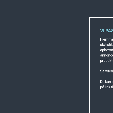
VI PA
Hjemmes
statisti
opbevare
annonce
produktu
Se yder
Du kan a
på link 